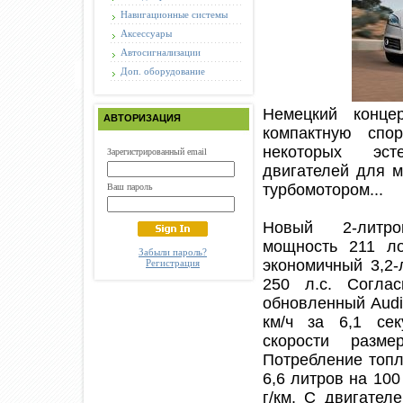
Навигационные системы
Аксессуары
Автосигнализации
Доп. оборудование
Немецкий конц
АВТОРИЗАЦИЯ
компактную спо
некоторых эст
Зарегистрированный email
двигателей для 
турбомотором...
Ваш пароль
Новый 2-литро
мощность 211 л
Забыли пароль?
экономичный 3,2
Регистрация
250 л.с. Соглас
обновленный Audi
км/ч за 6,1 сек
скорости разм
Потребление топл
6,6 литров на 100
г/км. С двигател