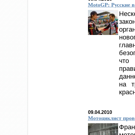
MotoGP: Русские в 
Нес
зако
орга
ново
глав
безо
что
прав
данн
на т
крас
09.04.2010
Мотоциклист прове
Фран
мото