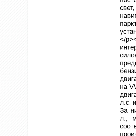
свет
нави
парк
уста
</p
инте
си
пр
бен
двиг
на V
двиг
л.с.
За н
л., 
соо
про