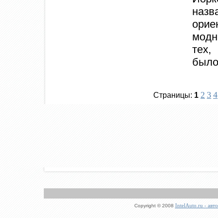
назв
ори
модн
тех,
было
2
3
4
Страницы:
1
IntelAuto.ru - ав
Copyright © 2008