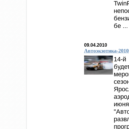
Twin
неп
бензи
бе ...
09.04.2010
Автоэкзотика-2010
14-й
буд
меро
сез
Яро
аэро
ию
"Авт
раз
прог