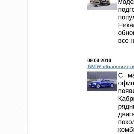
моде
подг
попу
Ника
обно
все 
09.04.2010
BMW объявляет цен
C ма
офи
поя
Кабр
ряд
дви
поко
комб