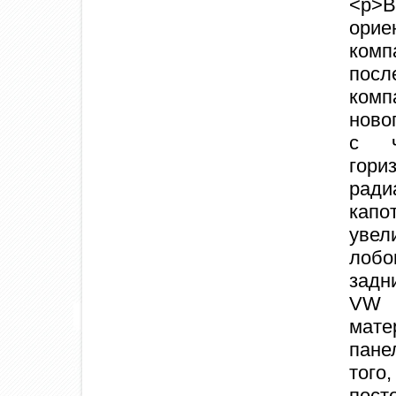
<p>В
орие
комп
посл
комп
ново
с ч
гор
ради
капо
уве
лобо
задн
VW 
мат
пане
тог
пост