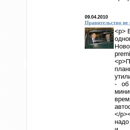
09.04.2010
Правительство не
<p> 
одн
Но
premi
<p>
план
утил
- об
мини
вре
авто
</p>
надо
и о