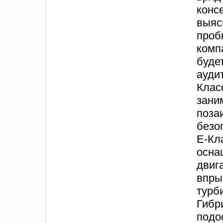
конс
выяс
про
комп
буде
ауди
Клас
зани
поз
безо
E-К
осна
двиг
вп
тур
Гиб
подо