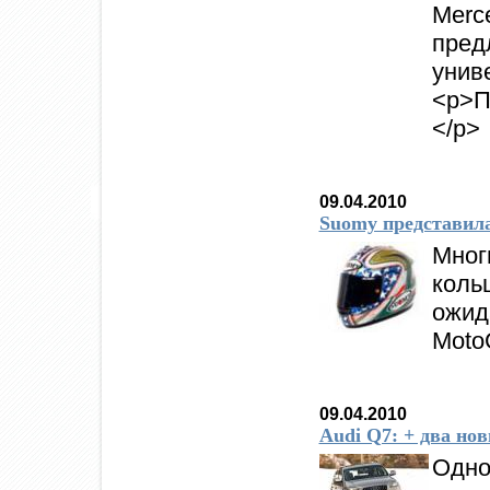
Mer
пред
унив
<p>
</p>
09.04.2010
Suomy представил
Мног
коль
ожид
Moto
09.04.2010
Audi Q7: + два но
Одно