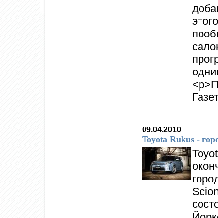
доба
это
поо
сал
прог
одни
<p>П
Газе
09.04.2010
Toyota Rukus - го
Toyo
око
горо
Sci
сост
Йор