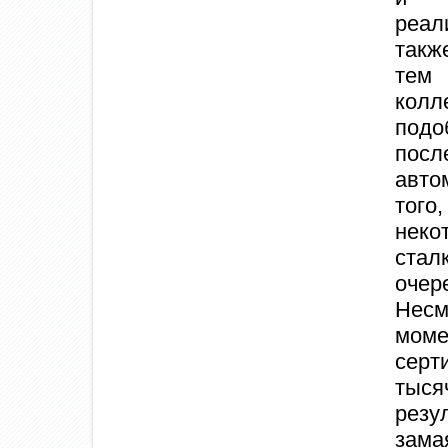
реал
такж
тем 
колл
подо
посл
авто
того
нек
ста
очер
Несм
мом
серт
тыся
резу
зам