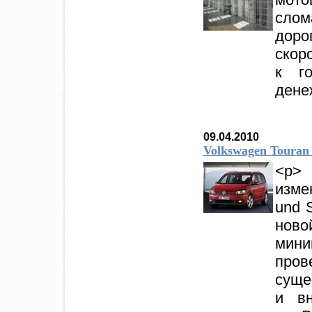
слом
дор
скор
к г
дене
09.04.2010
Volkswagen Touran
<p>
изме
und 
ново
мин
пров
суще
и вн