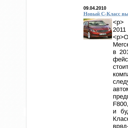
09.04.2010
Новый С-Класс вый
<p> 
2011
<p>
Merc
в 20
фей
стои
комп
сл
авто
пред
F800
и бу
Клас
вряд