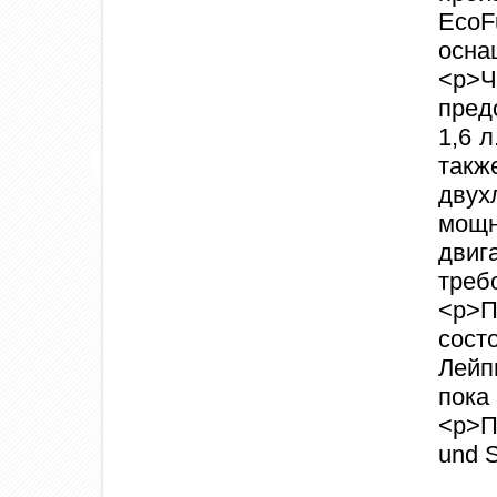
Eco
осна
<p>Ч
пред
1,6 л
так
дву
мощн
дви
тре
<p>П
сос
Лейп
пока
<p>П
und S