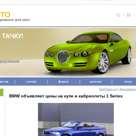
вости
статьи
форум
каталог
вход
IntelAuto.ru
Автоновос
/
BMW объявляет цены на купе и кабриолеты 1 Series