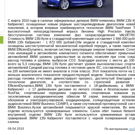
C марта 2010 года в салонах официальных дилеров BMW появились BMW 135i К
Кабриолет, оснащенные новым рядным шестицилиндровым двигателем нове
поколения, в котором впервые комбинируются технология BMW TwinPower T
высокоточный непосредственный впрыск бензина High Precision Inject
бесступенчатая система изменения фаз газораспределения VALVETRO
Стоимость BMW 135i Купе в стандартной комплектации составляет 1 666 000 рубл
BMW 135i Кабриолет - 1 872 000 рублей.Обе модели в стандартной комплек
оснащены шестиступенчатой механической коробкой передач, а также пакето
BMW EfficientDynamics, включая систему рекуперации энергии торможения. Соче
этих инноваций в автомобилях компактного сегмента обеспечивает привычны
автомобилей BMW уровень удовольствия за рулем, позволяя при этом сокр
расход топлива и уровень выбросов CO2. Благодаря разгону с места до 100
всего за 5,3 секунды BMW 135i Купе достигает уровня высококлассных спорт
автомобилей.Средний расход топлива в тестовом цикле ЕС, составляющий 8,5 л
на 100 километров не имеет аналогов в этом классе. Этот показатель почти на 1
меньше аналогичного показателя предшествующей модели. Значительное сни
расхода топлива отчетливо демонстрирует прогресс, достигнутый благодаря 
технологии двигателя, в соответствии со стратегией развития
EfficientDynamics.BMW 135i Купе поставляются с 18-дюймовыми, а BMW
Кабриолет - с 17 дюймовыми дисками из легкого сплава и безопасными ш
RunFlat, спортивными передними сиденьями, спортивным кожаным ру
эксклюзивным аэродинамическим обвесом M серии, внешними зеркала
обогревом и электрорегулировкой, кондиционером, солнцезащитным остекле
аудиосистемой BMW Business CD/MP3, а также спутниковой противоугонной сис
BMW Business.Кузов автомобилей покрывается краской неметаллик. Во вн
отделке используются хромированные элементы. Салон обит тканью Networ
внутренней отделке BMW 135i Купе используются алюминиевые встав
гравировкой. BMW 135i Кабриолет поставляется с черной полированной отд
салона.
09.04.2010
carc
По материалам