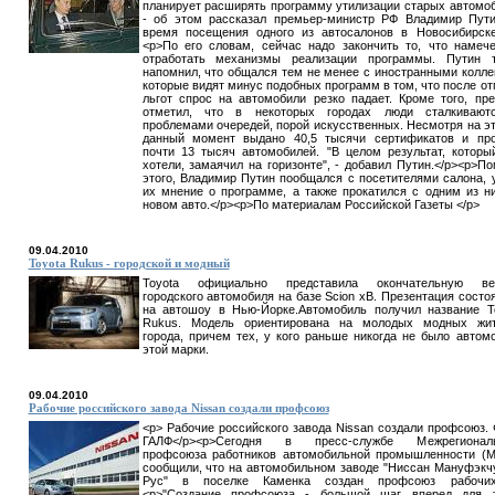
планирует расширять программу утилизации старых автомо
- об этом рассказал премьер-министр РФ Владимир Пут
время посещения одного из автосалонов в Новосибирске
<p>По его словам, сейчас надо закончить то, что намеч
отработать механизмы реализации программы. Путин т
напомнил, что общался тем не менее с иностранными колле
которые видят минус подобных программ в том, что после о
льгот спрос на автомобили резко падает. Кроме того, пр
отметил, что в некоторых городах люди сталкивают
проблемами очередей, порой искусственных. Несмотря на эт
данный момент выдано 40,5 тысячи сертификатов и пр
почти 13 тысяч автомобилей. "В целом результат, котор
хотели, замаячил на горизонте", - добавил Путин.</p><p>П
этого, Владимир Путин пообщался с посетителями салона, 
их мнение о программе, а также прокатился с одним из н
новом авто.</p><p>По материалам Российской Газеты </p>
09.04.2010
Toyota Rukus - городской и модный
Toyota официально представила окончательную ве
городского автомобиля на базе Scion xB. Презентация состо
на автошоу в Нью-Йорке.Автомобиль получил название T
Rukus. Модель ориентирована на молодых модных жит
города, причем тех, у кого раньше никогда не было автом
этой марки.
09.04.2010
Рабочие российского завода Nissan создали профсоюз
<p> Рабочие российского завода Nissan создали профсоюз. 
ГАЛФ</p><p>Сегодня в пресс-службе Межрегиональ
профсоюза работников автомобильной промышленности (
сообщили, что на автомобильном заводе "Ниссан Мануфэкч
Рус" в поселке Каменка создан профсоюз рабочих.
<p>"Создание профсоюза - большой шаг вперед для т