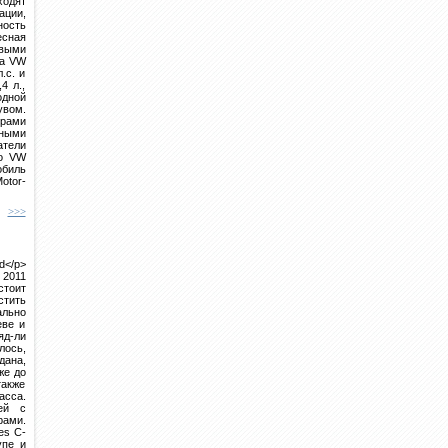
ходят
ации,
ность
есная
овыми
на VW
.с. и
4 л.,
одной
увом.
орами
ными
атели
го VW
обиль
otor-
>>>
d</p>
 2011
стоит
тить
льно
еве и
яд-ли
лось,
дана,
же до
также
асса.
ей с
рами.
es C-
упе и