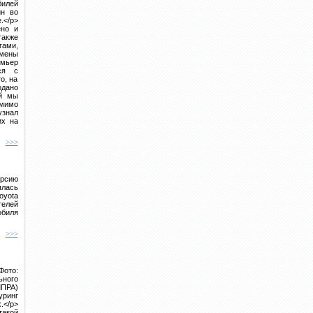
билей
ин во
.</p>
ено и
акже
гами,
тмены
емьер
ся с
о, на
одано
ый мы
омимо
узнал
их на
>>>
рсию
ялась
oyota
елей
обиля
>>>
Фото:
ного
МПРА)
уринг
</p>
акой