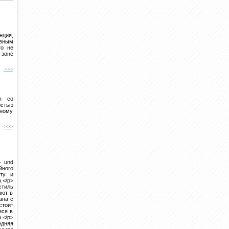
ция,
авным
то не
 зоне
>>>
ся со
остью
жному
>>>
- und
йного
оту и
.</p>
стиль
яют в
ана с
стоит
еся в
.</p>
едняя