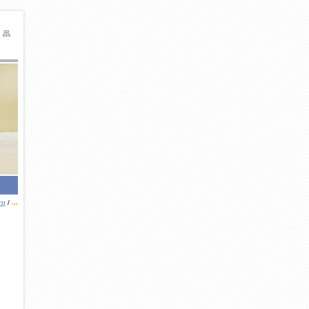
ти
...
/