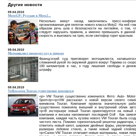
Другие новости
09.04.2010
MotoGP: Русские в Moto2...
Несколько минут назад закончилась пресс-конферен
организованная для пилотов нового класса Moto2. На ней гл
образом речь шла о безопасности на питлейне, о том, ч
следует нарушать правила, а именно превышать в данной
скорость и выезжать на трек, если светофор горит красным.
09.04.2010
Мотоциклист проведет год в тюрьме
Французский суд приговорил мотоциклиста, катавшего
сломанной рукой по окружной дороге вокруг Парижа со скор
190 километров в час, к году лишения свободы и дене
штрафу.
09.04.2010
Volkswagen Touran существенно изменился
<p> VW Touran существенно изменился. Фото: Auto- Motor
Sport</p><p>VW рассказал о новой версии своего семе
минивэна Touran. Компания провела значительную раб
существенно поменяла внешний и внутренний облик авто
<p>В экстерьере новый Touran ориентируется на новый 
компании и весьма напоминает последний Golf . Как заявл
компании, каждая часть кузова нового VW Touran была созд
чистого листа. Помимо горизонтальной решетки радиатора, 
отметить новый капот, широкие двойные фары, увеличивше
размерах лобовое стекло, а также новый задний спойлер
<p>Салон VW Touran отличают новые материалы, новая пер