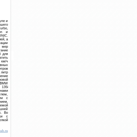
упе и
йшего
urbo,
ion и
NIC.
ей, а
тации
м мер
тание
й для
атить
 км/ч
ивных
итров
 литр
жение
новой
 BMW
 135i
инами
лем,
ми с
нием,
темой
ешней
k. Во
ки с
елкой
lub.ru