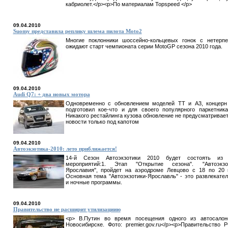
кабриолет.</p><p>По материалам Topspeed </p>
09.04.2010
Suomy представила реплику шлема пилота Moto2
Многие поклонники шоссейно-кольцевых гонок с нетерп
ожидают старт чемпионата серии MotoGP сезона 2010 года.
09.04.2010
Audi Q7: + два новых мотора
Одновременно с обновлением моделей TT и A3, концерн
подготовил кое-что и для своего популярного паркетник
Никакого рестайлинга кузова обновление не предусматривает
новости только под капотом
09.04.2010
Автоэкзотика-2010: лето приближается!
14-й Сезон Автоэкзотики 2010 будет состоять из 
мероприятий:1. Этап "Открытие сезона". "Автоэкзот
Ярославия", пройдет на аэродроме Левцово с 18 по 20
Основная тема "Автоэкзотики-Ярославль" - это развлекате
и ночные программы.
09.04.2010
Правительство не расширит утилизациию
<p> В.Путин во время посещения одного из автосалон
Новосибирске. Фото: premier.gov.ru</p><p>Правительство 