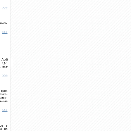
>>>
ением
>>>
 Audi
а Q7.
: все
>>>
трех
ика-
 июня
льные
>>>
ов в
РФ не