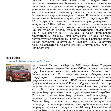
панель, а также вставки. Кроме того, в опции авто в
постоянно включенный ближний свет, система стабилиз
навигация с сенсорным экраном, парктроник, а также возмож
установки панорамной крыши.</p><p>Наконец, самая интер
часть оснащения - силовая установка - представлена н
бензиновыми и дизельными двигателями. В базовой версии 
Touran ставят бензиновый двигатель 1,2 л., выдающий 105 л
175 Нм крутящего момента. За ним следуют два движка 1,
мощностью 140 и 170 л.с. соответственно, а также произв
эко-версией EcoFuel. Все эти моторы оснащены турбонадд
</p><p>Что же до дизелей, то они представлены двумя мот
1,6 л. мощностью 90 и 105 л.с., а также турбирован
двухлитровыми движками мощностью 140 и 170 л.с. Все двиг
соответствуют требованиям Евро-5.</p><p>Премьера ново
Touran состоится на автошоу в Лейпциге. Цены на автом
пока что держатся в секрете.</p><p>По материалам Auto- M
und Sport </p>
09.04.2010
Новый С-Класс выйдет в 2014 году
<p> Новый С-Класс выйдет в 2011 году. Фото: Topspee
<p>Обновленная модель Mercedes С-Класса появится уже в
году. Речь идет только о фейслифтинге. Впрочем, не 
беспокоиться: в 2014 году компания обещала выпус
следующее поколение автомобиля.</p><p>Изнача
предполагалось, что концепт F800, представленный в Жен
будет прообразом нового С-Класса. Однако дизайн авто вр
понравится любителям консерватизма. Кроме того, выясни
что F800 - лишь пробная версия нового компактного се
который будет рассчитан на молодую аудиторию.</p><p>Что 
C-Класса , то автомобиль будет занимать 4,66 м в длину, а 
позаимствует системы безопасности от более крупного E-Кл
Модель будет оснащаться широкой линейкой двигател
непосредственным впрыском, а также турбированными мото
Гибридная версия авто подоспеет в 2015 году. Новый Merced
Класса будет предлагаться в кузовах седан, универсал, к