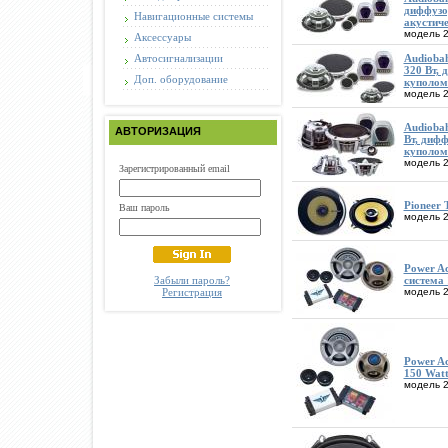
диффузор
Навигационные системы
акустиче
модель 2
Аксессуары
Автосигнализации
Audioba
320 Вт, 
Доп. оборудование
куполом 
модель 2
Audioba
АВТОРИЗАЦИЯ
Вт, дифф
куполом 
модель 2
Зарегистрированный email
Pioneer 
Ваш пароль
модель 2
Power A
Забыли пароль?
система 
Регистрация
модель 2
Power A
150 Watt
модель 2