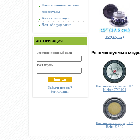
Навигационные системы
Аксессуары
Автосигнализации
Доп. оборудование
15"(37,5см)
АВТОРИЗАЦИЯ
Рекомендуемые моде
Зарегистрированный email
Ваш пароль
Пассивный сабвуфер 10"
Забыли пароль?
Kicker CVR104
Регистрация
Пассивный сабвуфер 12"
Helix E 300