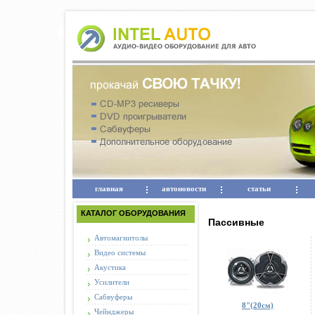
главная
автоновости
статьи
КАТАЛОГ ОБОРУДОВАНИЯ
Пассивные
Автомагнитолы
Видео системы
Акустика
Усилители
Сабвуферы
8"(20см)
Чейнджеры