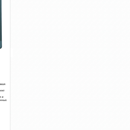
емая
ект
м и
онных