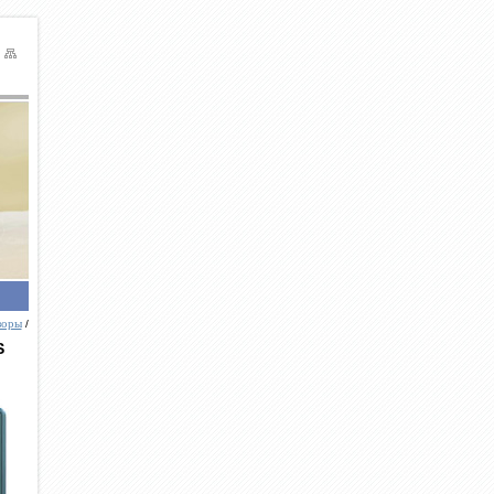
зоры
/
S