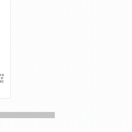
6:9
9"
TSC
е