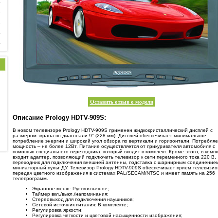
Оставить отзыв о модели
Описание Prology HDTV-909S:
В новом телевизоре Prology HDTV-909S применен жидкокристаллический дисплей с
размером экрана по диагонали 9" (228 мм). Дисплей обеспечивает минимальное
потребление энергии и широкий угол обзора по вертикали и горизонтали. Потребля
мощность – не более 12Вт. Питание осуществляется от прикуривателя автомобиля с
помощью специального переходника, который входит в комплект. Кроме этого, в компл
входит адаптер, позволяющий подключить телевизор к сети переменного тока 220 В,
переходник для подключения внешней антенны, подставка с шарнирным соединение
миниатюрный пульт ДУ. Телевизор Prology HDTV-909S обеспечивает прием телевизи
передач цветного изображения в системах PAL/SECAM/NTSC и имеет память на 256
телепрограмм.
Экранное меню: Русскоязычное;
Таймер вкл./выкл./напоминания;
Стереовыход для подключения наушников;
Сетевой источник питания: В комплекте;
Регулировка яркости;
Регулировка четкости и цветовой насыщенности изображения;