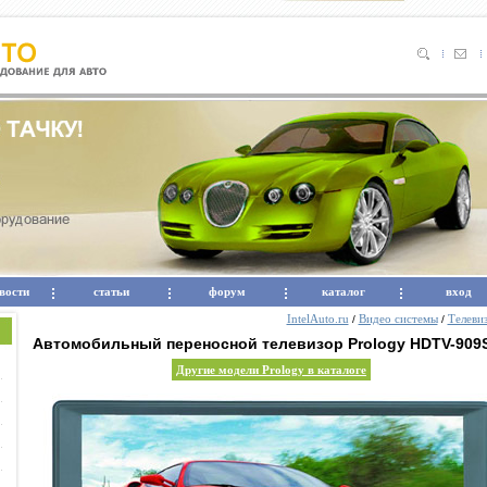
вости
статьи
форум
каталог
вход
IntelAuto.ru
Видео системы
Телеви
/
/
Автомобильный переносной телевизор Prology HDTV-909
Другие модели Prology в каталоге