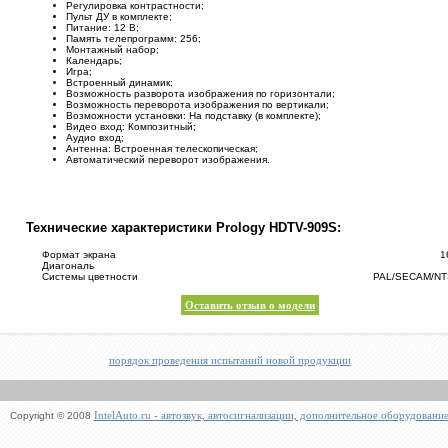
Регулировка контрастности;
Пульт ДУ в комплекте;
Питание: 12 В;
Память телепрограмм: 256;
Монтажный набор;
Календарь;
Игра;
Встроенный динамик;
Возможность разворота изображения по горизонтали;
Возможность переворота изображения по вертикали;
Возможности установки: На подставку (в комплекте);
Видео вход: Композитный;
Аудио вход;
Антенна: Встроенная телескопическая;
Автоматический переворот изображения.
Технические характеристики Prology HDTV-909S:
Формат экрана
1
Диагональ
Системы цветности
PAL/SECAM/N
Оставить отзыв о модели
порядок проведения испытаний новой продукции
IntelAuto.ru - автозвук, автосигнализации, дополнительное оборудовани
Copyright © 2008