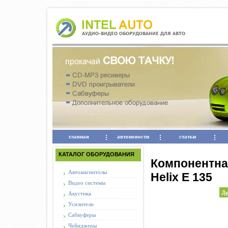
главная
автоновости
статьи
КАТАЛОГ ОБОРУДОВАНИЯ
Компонентна
Автомагнитолы
Helix E 135
Видео системы
Др
Акустика
Усилители
Сабвуферы
Чейнджеры