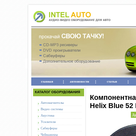
главная
автоновости
статьи
КАТАЛОГ ОБОРУДОВАНИЯ
Компонентна
Автомагнитолы
Helix Blue 52 
Видео системы
Др
Акустика
Усилители
Сабвуферы
Чейнджеры